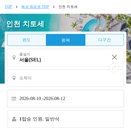
TOP
해외 항공권 TOP
인천 치토세
인천 치토세
편도
다구간
왕복
출발지
2026-08-10
2026-08-12
1
탑승 인원,
일반석