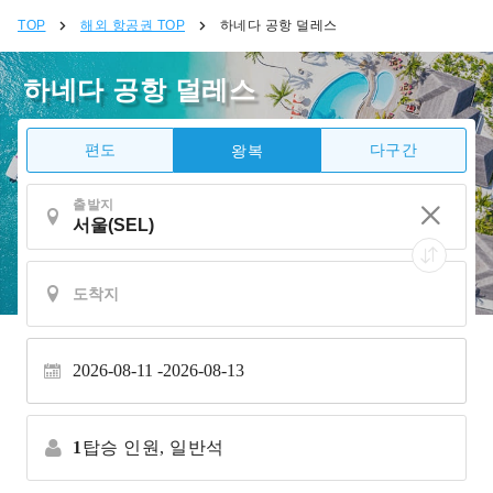
TOP
해외 항공권 TOP
하네다 공항 덜레스
하네다 공항 덜레스
편도
다구간
왕복
출발지
2026-08-11
2026-08-13
1
탑승 인원,
일반석