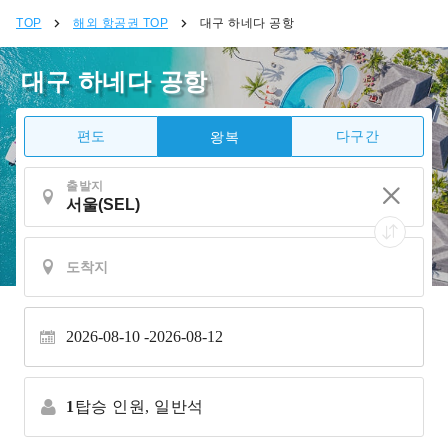
TOP
해외 항공권 TOP
대구 하네다 공항
대구 하네다 공항
편도
다구간
왕복
출발지
2026-08-10
2026-08-12
1
탑승 인원,
일반석