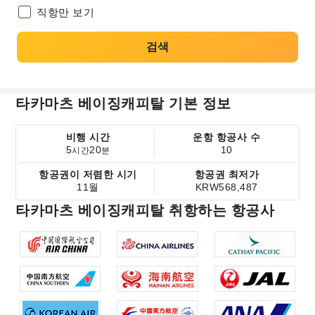
직항만 보기
검색
타카마츠 베이징캐피탈 기본 정보
비행 시간
운항 항공사 수
5
20
10
시간
분
항공권이 저렴한 시기
항공권 최저가
11월
KRW568,487
타카마츠 베이징캐피탈 취항하는 항공사