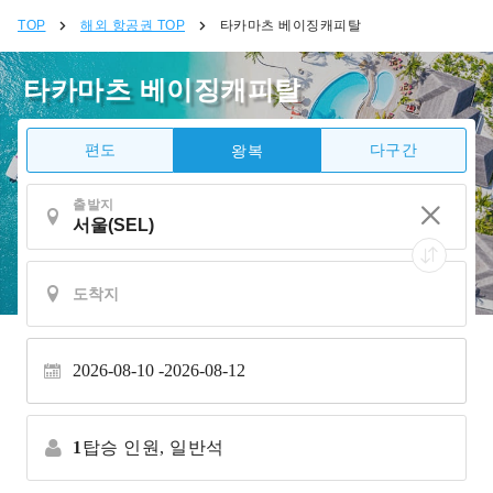
TOP
해외 항공권 TOP
타카마츠 베이징캐피탈
타카마츠 베이징캐피탈
편도
다구간
왕복
출발지
2026-08-10
2026-08-12
1
탑승 인원,
일반석