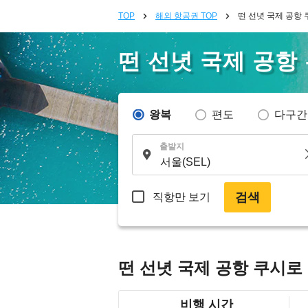
TOP
해외 항공권 TOP
떤 선녓 국제 공항
떤 선녓 국제 공항
왕복
편도
다구간
출발지
검색
직항만 보기
떤 선녓 국제 공항 쿠시로
비행 시간