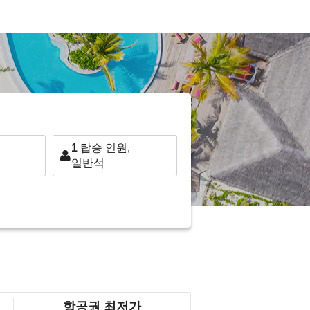
1
탑승 인원,
일반석
항공권 최저가