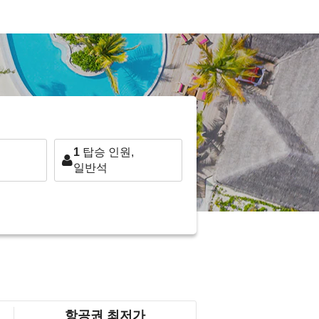
1
탑승 인원,
일반석
항공권 최저가