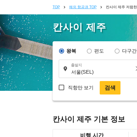
TOP
해외 항공권 TOP
칸사이 제주 저렴한
칸사이 제주
왕복
편도
다구간
출발지
검색
직항만 보기
칸사이 제주 기본 정보
비행 시간