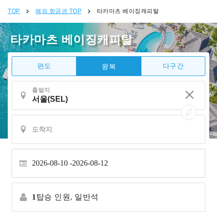
TOP
해외 항공권 TOP
타카마츠 베이징캐피탈
타카마츠 베이징캐피탈
편도
다구간
왕복
출발지
2026-08-10
2026-08-12
1
탑승 인원,
일반석