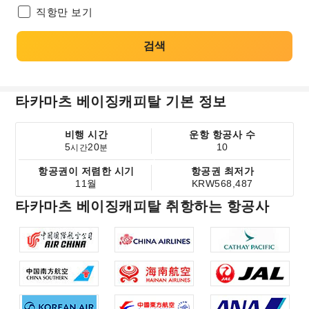
직항만 보기
검색
타카마츠 베이징캐피탈 기본 정보
비행 시간
운항 항공사 수
5
20
10
시간
분
항공권이 저렴한 시기
항공권 최저가
11월
KRW568,487
타카마츠 베이징캐피탈 취항하는 항공사