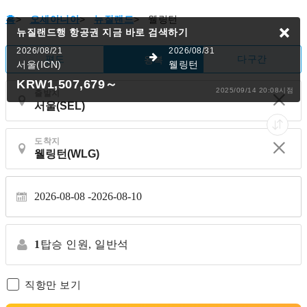
홈
>
오세아니아
>
뉴질랜드
>
웰링턴
뉴질랜드행 항공권
지금 바로 검색하기
2026/08/21
2026/08/31
편도
다구간
왕복
서울(ICN)
웰링턴
KRW1,507,679
～
2025/09/14 20:08시점
출발지
도착지
2026-08-08
2026-08-10
1
탑승 인원,
일반석
직항만 보기