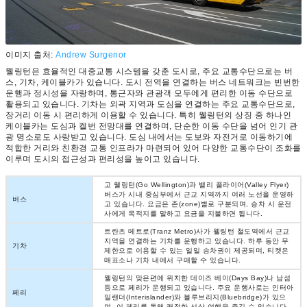
이미지 출처:
Andrew Surgenor
웰링턴은 효율적인 대중교통 시스템을 갖춘 도시로, 주요 교통수단으로는 버
스, 기차, 케이블카가 있습니다. 도시 전역을 연결하는 버스 네트워크는 빈번한
운행과 정시성을 자랑하며, 통근자와 관광객 모두에게 편리한 이동 수단으로
활용되고 있습니다. 기차는 외곽 지역과 도심을 연결하는 주요 교통수단으로,
장거리 이동 시 편리하게 이용할 수 있습니다. 특히 웰링턴의 상징 중 하나인
케이블카는 도심과 켈번 전망대를 연결하며, 단순한 이동 수단을 넘어 인기 관
광 명소로도 사랑받고 있습니다. 도심 내에서는 도보와 자전거로 이동하기에
적합한 거리와 친환경 교통 인프라가 마련되어 있어 다양한 교통수단이 조화를
이루며 도시의 접근성과 편리성을 높이고 있습니다.
고 웰링턴(Go Wellington)과 밸리 플라이어(Valley Flyer)
버스가 시내 중심부에서 근교 지역까지 여러 노선을 운영하
버스
고 있습니다. 요금은 존(zone)별로 구분되며, 승차 시 운전
사에게 목적지를 말하고 요금을 지불하면 됩니다.
트란츠 메트로(Tranz Metro)사가 웰링턴 철도역에서 근교
지역을 연결하는 기차를 운행하고 있습니다. 하루 동안 무
기차
제한으로 이용할 수 있는 일일 승차권이 제공되며, 티켓은
매표소나 기차 내에서 구매할 수 있습니다.
웰링턴의 맞은편에 위치한 데이즈 베이(Days Bay)나 남섬
등으로 페리가 운행되고 있습니다. 주요 운행사로는 인터아
페리
일랜더(Interislander)와 블루브리지(Bluebridge)가 있으
며, 이 페리를 통해 쾌적한 선상 여행을 즐길 수 있습니다.