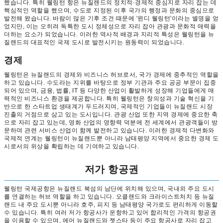
했습니다. 특히 웰링턴 항은 뉴질랜드의 정치적·경제적 중심지로 자리 잡는 데
핵심적인 역할을 했으며, 수도로 지정된 이후 국가의 행정과 문화의 중심으로
발전해 왔습니다. 바람이 많은 기후 조건 때문에 '윈디 웰링턴'이라는 별명을 얻
었지만, 이는 오히려 독특한 도시 정체성으로 자리 잡아 관광과 문화적 매력을
더하는 요소가 되었습니다. 이러한 역사적 배경과 지리적 특성은 웰링턴을 뉴
질랜드의 대표적인 국제 도시로 발전시키는 원동력이 되었습니다.
경제
웰링턴은 뉴질랜드의 경제와 비즈니스 허브로서, 국가 경제에 중추적인 역할을
하고 있습니다. 수도라는 지위를 바탕으로 정부 기관과 주요 공공 부문이 집중
되어 있으며, 금융, 법률, IT 등 다양한 산업이 활발하게 성장해 기업들에게 매
력적인 비즈니스 환경을 제공합니다. 특히 웰링턴은 창의성과 기술 혁신을 기
반으로 한 스타트업 생태계가 두드러지며, 국제적인 기업들이 뉴질랜드 시장
진출의 거점으로 삼고 있는 도시입니다. 관광 산업 또한 지역 경제에 중요한 축
으로 자리 잡고 있는데, 영화 산업의 영향력 덕분에 전 세계에서 관광객들이 방
문하며 관련 서비스 산업이 함께 발전하고 있습니다. 이러한 경제적 다변화와
국제적 연계는 웰링턴이 뉴질랜드뿐 아니라 남태평양 지역에서 중요한 경제 도
시로서의 위상을 확립하는 데 기여하고 있습니다.
저가 항공권
웰링턴 국제공항은 뉴질랜드 북섬의 남단에 위치해 있으며, 국내외 주요 도시
를 연결하는 허브 역할을 하고 있습니다. 오클랜드와 크라이스트처치 등 뉴질
랜드 내 주요 도시뿐 아니라 호주, 피지 등 남태평양 국가로도 편리하게 이동할
수 있습니다. 특히 여러 저가 항공사가 운항하고 있어 합리적인 가격의 항공권
을 이용할 수 있으며, 에어 뉴질랜드와 젯스타 등이 주요 항공사로 자리 잡고