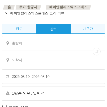
>
>
홈
주요 항공사
에어엔틸리스익스프레스
>
에어엔틸리스익스프레스 고객 리뷰
편도
다구간
왕복
2026-08-10
2026-08-10
1
탑승 인원,
일반석