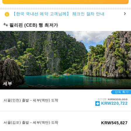
【한국 국내선 예약 고객님께】 체크인 절차 안내
필리핀 (CEB) 행 최저가
세부
단독 특가!
07/28
KRW338,309
서울(인천) 출발－세부(맥탄) 도착
KRW220,722
서울(김포) 출발－세부(맥탄) 도착
KRW545,827