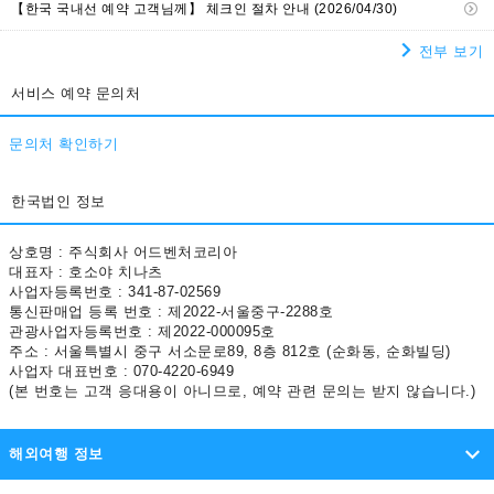
유럽
【한국 국내선 예약 고객님께】 체크인 절차 안내 (2026/04/30)
습니다.
일본항공
세부퍼시픽항공
전일본공수
터키 항공
서울에서 쿠알라룸푸르
서울에서 시드니
서울에서 나고야
전부 보기
언제든지 온라인으로 예약하세요!
오세아니아
KLM네덜란드항공
에어아시아 엑스
홍콩 익스프레스 항공
서울에서 덴파사르 (발리)
서울에서 마닐라
서울에서 뉴욕
서비스 예약 문의처
skyticket에서 간편하게 예약하고 문의하세요.
※ 해외 항공권에 대한 문의는 평일만 가능합니다.
문의
타이 에어아시아
가루다인도네시아항공
우즈베키스탄 항공
중동
서울에서 파리
서울에서 바르셀로나 (스페인)
서울에서 로마
문의처 확인하기
원하는 방법으로 결제하세요!
에어프랑스
루프트한자 독일 항공
에미레이트항공
서울에서 다낭
서울에서 싱가포르
서울에서 호놀룰루
신용카드를 비롯하여 다양한 결제 수단이 마련되어 있
중앙아메리카 / 카리브 제도
한국법인 정보
습니다.
스칸디나비아항공
에티하드항공
카타르항공
결제 방법
서울에서 세부
서울에서 이스탄불
서울에서 토론토
상호명 : 주식회사 어드벤처코리아
남아메리카
대표자 : 호소야 치나츠
LOT 폴란드 항공
핀에어
에어캐나다
델타항공
사업자등록번호 : 341-87-02569
서울에서 샌프란시스코
서울에서 런던 (영국)
서울에서 홍콩
통신판매업 등록 번호 : 제2022-서울중구-2288호
아프리카
관광사업자등록번호 : 제2022-000095호
상하이 항공
서울에서 상하이
서울에서 타슈켄트
주소 : 서울특별시 중구 서소문로89, 8층 812호 (순화동, 순화빌딩)
사업자 대표번호 : 070-4220-6949
(본 번호는 고객 응대용이 아니므로, 예약 관련 문의는 받지 않습니다.)
서울에서 오클랜드 (뉴질랜드)
서울에서 프라하
해외여행 정보
서울에서 로스앤젤레스
서울에서 프랑크푸르트암마인
출발 전 안내사항