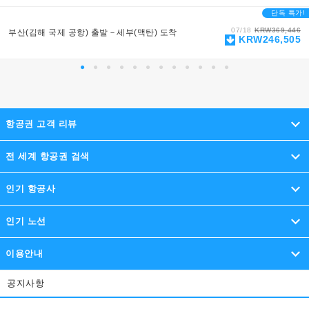
단독 특가!
07/18
KRW369,446
부산(김해 국제 공항) 출발－세부(맥탄) 도착
KRW246,505
항공권 고객 리뷰
전 세계 항공권 검색
인기 항공사
아시아
인기 노선
이스타항공
아시아나항공
대한항공
제주항공
하와이주
이용안내
에어부산
진에어
티웨이항공
에어서울
피치 항공
서울에서 오사카
서울에서 도쿄
서울에서 방콕
북미
공지사항
여러 항공사를 한 번에 검색하세요!
중국동방항공
스쿠트 항공
타이 에어아시아 엑스
서울에서 후쿠오카
서울에서 타이베이
다양한 항공사를 비교하여 최저가 항공권을 예약할 수 있