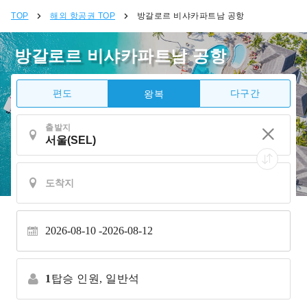
TOP
해외 항공권 TOP
방갈로르 비샤카파트남 공항
방갈로르 비샤카파트남 공항
편도
다구간
왕복
출발지
2026-08-10
2026-08-12
1
탑승 인원,
일반석