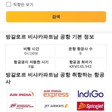
직항만 보기
검색
방갈로르 비샤카파트남 공항 기본 정보
비행 시간
운항 항공사 수
0
0
6
시간
분
항공권이 저렴한 시기
항공권 최저가
8월
KRW165,943
방갈로르 비샤카파트남 공항 취항하는 항공
사