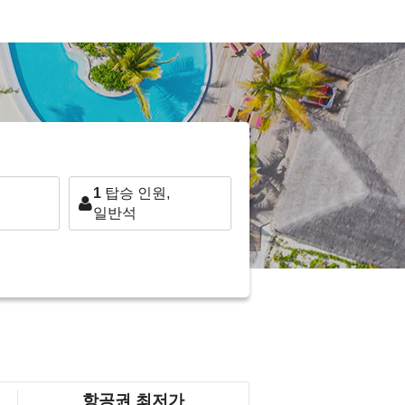
1
탑승 인원,
일반석
항공권 최저가