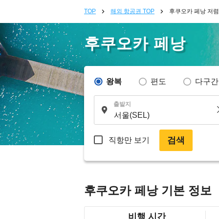
TOP
해외 항공권 TOP
후쿠오카 페낭 저렴
후쿠오카 페낭
왕복
편도
다구간
출발지
검색
직항만 보기
후쿠오카 페낭 기본 정보
비행 시간