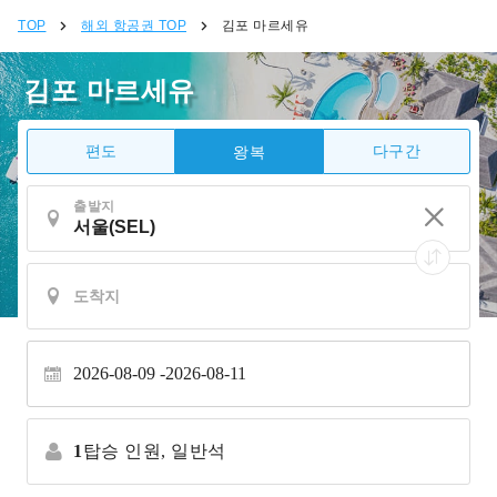
TOP
해외 항공권 TOP
김포 마르세유
김포 마르세유
편도
다구간
왕복
출발지
2026-08-09
2026-08-11
1
탑승 인원,
일반석