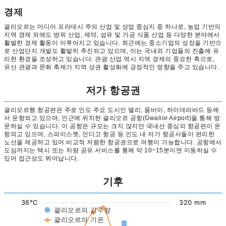
경제
괄리오르는 마디아 프라데시 주의 산업 및 상업 중심지 중 하나로, 농업 기반의
지역 경제 외에도 방위 산업, 제약, 섬유 및 가공 식품 산업 등 다양한 분야에서
활발한 경제 활동이 이루어지고 있습니다. 최근에는 중소기업의 성장을 기반으
로 산업단지 개발도 활발히 추진되고 있으며, 이는 국내외 기업들의 진출에 유
리한 환경을 조성하고 있습니다. 관광 산업 역시 지역 경제의 중요한 축으로,
유산 관광과 문화 축제가 지역 상권 활성화에 긍정적인 영향을 주고 있습니다.
저가 항공권
괄리오르행 항공편은 주로 인도 주요 도시인 델리, 뭄바이, 하이데라바드 등에
서 운항되고 있으며, 인근에 위치한 괄리오르 공항(Gwalior Airport)을 통해 방
문하실 수 있습니다. 이 공항은 규모는 크지 않지만 국내선 중심의 항공편이 운
항되고 있으며, 스파이스젯, 인디고 항공 등 인도 내 저가 항공사들이 편리한
노선을 제공하고 있어 비교적 저렴한 항공권으로 여행이 가능합니다. 공항에서
도심까지는 택시 또는 차량 공유 서비스를 통해 약 10~15분이면 이동하실 수
있어 접근성도 뛰어납니다.
기후
36°C
320 mm
괄리오르의 강수량
괄리오르의 기온