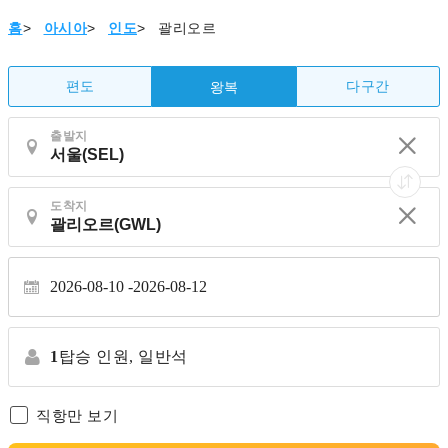
홈
>
아시아
>
인도
>
괄리오르
편도
다구간
왕복
출발지
도착지
2026-08-10
2026-08-12
1
탑승 인원,
일반석
직항만 보기