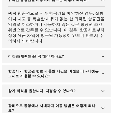
왕복 항공권으로 저가 항공권을 예약하신 경우, 질병
이나 사고 등 특별한 사유가 없는 한 귀국편 항공권을
임의로 취소하거나 사용하지 않는 것은 항공권 조건
위반으로 간주될 수 있습니다. 이 경우, 항공사로부터
정상 요금 차액이 청구될 가능성이 있으니 반드시 주
의하시기 바랍니다.
리컨펌(재확인)은 꼭 해야 하나요?
한국 출발 항공편의 경우 대부분 리컨펌이 필요하지
항공사가 항공편 번호나 출발 시간을 바꿨을 때 e티켓은
않지만, 일부 항공사는 현지에서 출발하는 항공편에
그대로 사용할 수 있나요?
대해 리컨펌을 요구하는 경우도 있습니다. 항공편 이
용 전, 해당 항공사에 사전 확인을 권장드립니다.
네, e티켓은 유효하며 그대로 사용하실 수 있습니다.
창가 좌석을 원합니다. 지정할 수 있나요?
공항 체크인 시 항공사 직원의 안내에 따라 탑승 절차
를 진행하시면 됩니다.
저희를 통한 항공권 예약 시 사전 좌석 지정은 불가합
괄리오르 공항에서 시내까지 이동 방법은 어떻게 되나
니다. 직접 항공사에 연락하시거나, 공항 체크인 시
요?