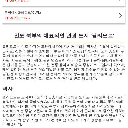
KRW85,648
〜
뭄바이
괄리오르(GWL)
KRW158,806
〜
인도 북부의 대표적인 관광 도시 '괄리오르'
괄리오르는 인도 마디아 프라데시주에 위치한 문화와 역사의 숨결이 살아있는
도시로, 전통과 현대가 조화를 이루는 매력적인 관광지입니다. 도시 중심에 우
뚝 선 괄리오르 요새는 인도의 대표적인 유산 중 하나로 손꼽히며, 고대 궁전,
사원, 박물관 등의 다양한 관광 명소들이 역사 애호가들과 문화 탐방객들에게
큰 인기를 끌고 있습니다. 또한 전통 음악과 예술의 중심지로도 알려져 있으며,
매년 열리는 탄센 음악 페스티벌은 인도 고전 음악의 진수를 경험할 수 있는 특
별한 문화 행사입니다. 이러한 문화적 가치와 풍부한 볼거리 덕분에 괄리오르
는 인도 내에서도 관광 도시로서 높은 평가를 받고 있습니다.
역사
괄리오르는 고대부터 전략적 요충지로 기능해온 도시로, 기원전부터 왕국들이
경쟁하던 역사의 중심지였습니다. 특히 구잘 왕조와 마라타 제국의 통치 아래
번영했던 시기를 거치며 인도 북부의 정치·문화의 중심지로 자리잡았습니다.
지리적으로는 중앙 고원의 북쪽 경계에 위치해 있어 군사적으로 중요한 위치에
있었으며, 이러한 지리적 조건은 도시의 성장과 발전에 큰 역할을 해왔습니다.
고대 요새와 왕궁, 사원이 도시 전역에 남아 있어 과거의 영광을 그대로 느낄
수 있습니다.