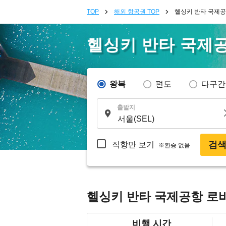
TOP
해외 항공권 TOP
헬싱키 반타 국제공
헬싱키 반타 국제
왕복
편도
다구간
출발지
검
직항만 보기
※환승 없음
헬싱키 반타 국제공항 로
비행 시간