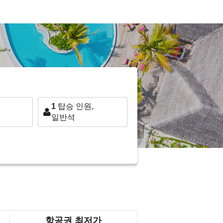
1
탑승 인원,
일반석
항공권 최저가