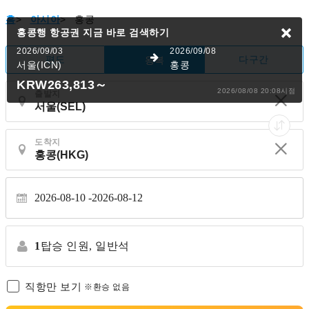
홈
>
아시아
>
홍콩
홍콩행 항공권
지금 바로 검색하기
2026/09/03
2026/09/08
편도
다구간
왕복
서울(ICN)
홍콩
KRW263,813
～
2026/08/08 20:08시점
출발지
도착지
2026-08-10
2026-08-12
1
탑승 인원,
일반석
직항만 보기
※환승 없음