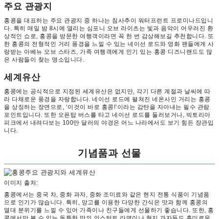
주요 관광지
홍콩을 대표하는 주요 관광지 중 하나는 침사추이 워터프런트 프로미나드입니
다. 특히 매일 밤 8시에 열리는 심포니 오브 라이츠는 빛과 음악이 어우러진 환
상적인 쇼로, 홍콩을 방문한 여행객이라면 꼭 한 번 감상해보길 추천합니다. 또
한 홍콩의 전형적인 거리 풍경을 느낄 수 있는 네이선 로드와 영화 팬들에게 사
랑받는 아베뉴 오브 스타즈, 가족 여행객에게 인기 있는 홍콩 디즈니랜드도 많
은 사람들이 찾는 명소입니다.
세계유산
홍콩에는 공식적으로 지정된 세계유산은 없지만, 각기 다른 계절과 날씨에 따
라 다채로운 풍경을 자랑합니다. 네이선 로드에 펼쳐진 네온사인 거리는 홍콩
을 상징하는 장면으로, ‘이것이 바로 홍콩!’이라는 감탄을 자아내는 필수 관람
포인트입니다. 또한 오픈탑 버스를 타고 네이선 로드를 둘러보거나, 빅토리아
피크에서 내려다보는 100만 달러의 야경은 어느 나라에서도 보기 힘든 장관입
니다.
기념품과 선물
이미지 출처:
홍콩에서는 중국 차, 중화 과자, 중화 조미료와 같은 현지 전통 식품이 기념품
으로 인기가 많습니다. 특히, 망고를 이용한 다양한 간식은 맛과 함께 홍콩의
열대 분위기를 느낄 수 있어 가족이나 친구들에게 선물하기 좋습니다. 또한, 홍
콩에서만 볼 수 있는 독특한 맛의 인스턴트 라면이나 현지 과자들도 흥미로운