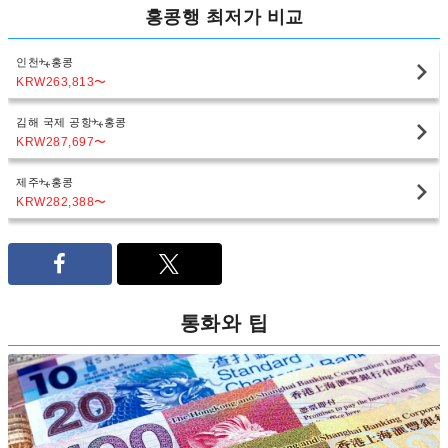
홍콩행 최저가 비교
인천
홍콩
KRW263,813
〜
김해 국제 공항
홍콩
KRW287,697
〜
제주
홍콩
KRW282,388
〜
통화와 팁