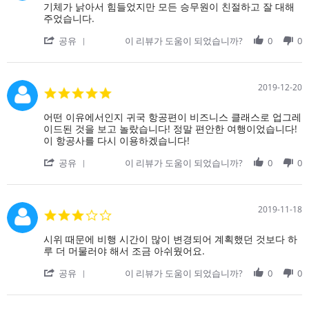
닥
rating
Review
review
기체가 낡아서 힘들었지만 모든 승무원이 친절하고 잘 대해
2020
이
by
stating
주었습니다.
진
on
기
동
'
5
체
공유
이 리뷰가 도움이 되었습니까?
0
0
하
Share
Jan
가
여
Review
2020
낡
by
아
on
서
2019-12-20
5.0
5
힘
star
Jan
들
rating
Review
review
어떤 이유에서인지 귀국 항공편이 비즈니스 클래스로 업그레
2020
었
by
stating
이드된 것을 보고 놀랐습니다! 정말 편안한 여행이었습니다!
지
on
어
이 항공사를 다시 이용하겠습니다!
만
20
떤
모
'
Dec
이
공유
이 리뷰가 도움이 되었습니까?
0
0
든
Share
2019
유
승
Review
에
무
by
서
원
on
인
2019-11-18
3.0
이
20
지
star
Dec
귀
rating
Review
review
시위 때문에 비행 시간이 많이 변경되어 계획했던 것보다 하
2019
국
by
stating
루 더 머물러야 해서 조금 아쉬웠어요.
항
on
시
공
'
18
위
공유
이 리뷰가 도움이 되었습니까?
0
0
편
Share
Nov
때
이
Review
2019
문
비
by
에