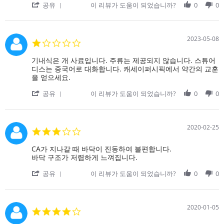
'
9
적
공유
이 리뷰가 도움이 되었습니까?
0
0
Share
Mar
지
Review
2024
까
by
지
on
가
2023-05-08
1.0
9
는
star
Mar
비
rating
Review
review
기내식은 개 사료입니다. 주류는 제공되지 않습니다. 스튜어
2024
행
by
stating
디스는 중국어로 대화합니다. 캐세이퍼시픽에서 약간의 교훈
기
on
기
을 얻으세요.
에
8
내
서
'
May
식
공유
이 리뷰가 도움이 되었습니까?
0
0
음
Share
2023
은
료
Review
개
요
by
사
청
on
료
2020-02-25
3.0
을
8
입
star
May
니
rating
Review
review
CA가 지나갈 때 바닥이 진동하여 불편합니다.
2023
다.
by
stating
바닥 구조가 저렴하게 느껴집니다.
주
on
CA
류
'
25
가
공유
이 리뷰가 도움이 되었습니까?
0
0
는
Share
Feb
지
제
Review
2020
나
공
by
갈
되
on
때
2020-01-05
4.0
지
25
바
star
Feb