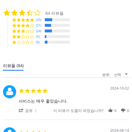
3.6
84 리뷰들
star
(25)
rating
(21)
(24)
(5)
(9)
리뷰들
(84)
분류:
선택
2024-10-02
5.0
star
rating
Review
review
서비스는 매우 좋았습니다.
by
stating
'
on
서
공유
이 리뷰가 도움이 되었습니까?
0
0
Share
2
비
Review
Oct
스
by
2024
는
on
매
2024-08-14