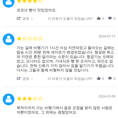
4.0
2
우
star
Oct
좋
rating
Review
review
코코넛 빵이 맛있었어요.
2024
았
by
stating
습
'
on
코
공유
이 리뷰가 도움이 되었습니까?
0
0
니
Share
14
코
다.
Review
Aug
넛
by
2024
빵
on
이
2024-07-15
1.0
14
맛
star
Aug
있
rating
Review
review
가는 길에 비행기가 1시간 이상 지연되었고 돌아오는 길에는
2024
었
by
stating
탑승 시간 30분 전에 게이트가 변경되었습니다. 항공편 취소
어
on
가
와 지연은 흔한 일이라는 소문이 있습니다. 항공기는 오래되
요.
15
는
었고, 모니터도 없으며, 기내식은 빵 한 조각이고, 와인도 없
Jul
길
습니다. 전혀 신뢰가 가지 않아서 짐을 맡기기가 두렵습니다.
2024
에
다시는 그들과 함께 비행하지 않을 것입니다.
비
'
행
공유
이 리뷰가 도움이 되었습니까?
0
0
Share
기
Review
가
by
1
on
시
2024-03-09
3.0
15
간
star
Jul
이
rating
Review
review
목적지까지 가는 비행기에서 음료 요청을 받지 않은 사람은
2024
상
by
stating
저뿐이었어요. 그 외에는 괜찮았어요.
on
목