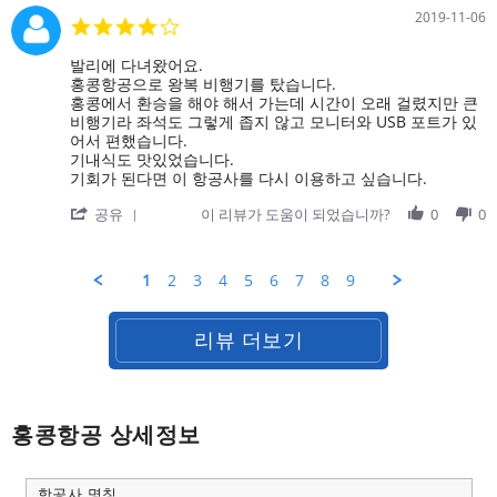
즈
on
비
2019-11-06
4.0
니
18
행
star
스
Nov
시
rating
Review
review
발리에 다녀왔어요.
2019
간
by
stating
홍콩항공으로 왕복 비행기를 탔습니다.
이
on
만
홍콩에서 환승을 해야 해서 가는데 시간이 오래 걸렸지만 큰
많
6
족
비행기라 좌석도 그렇게 좁지 않고 모니터와 USB 포트가 있
이
Nov
합
어서 편했습니다.
2019
니
기내식도 맛있었습니다.
다.
기회가 된다면 이 항공사를 다시 이용하고 싶습니다.
'
공유
이 리뷰가 도움이 되었습니까?
0
0
Share
Review
by
1
2
3
4
5
6
7
8
9
on
6
Nov
리뷰 더보기
2019
홍콩항공 상세정보
항공사 명칭