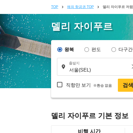
TOP
해외 항공권 TOP
델리 자이푸르 저렴
델리 자이푸르
왕복
편도
다구간
출발지
검
직항만 보기
※환승 없음
델리 자이푸르 기본 정보
비행 시간