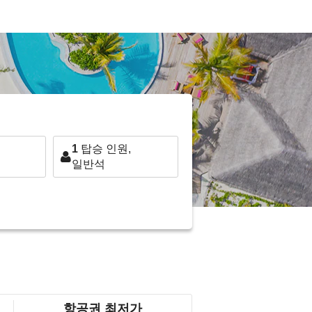
1
탑승 인원,
일반석
항공권 최저가