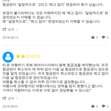
니다.
이
15
지
항공편이 '일방적으로' 그리고 '예고 없이' 변경되어 화가 났습니다.
나
Aug
만
늦
2018
전
변경이 불가피하다는 것은 이해하지만 왜 '예고 없이', '일방적으로' 변
었
반
경되었는지 이해할 수 없습니다,
어
적
왜 "일방적으로", "예고 없이" 변경되었는지 이해할 수 없습니다.
요.
으
.
'
로
공유
.
Share
좋
Review
2018-08-15
0
0
았
by
습
on
니
15
다,
Aug
항
2.0
2018
공
star
편
rating
Review
review
KL로 여행하기 위해 에어아시아에서 왕복 항공권을 예약했는데, 귀국
변
by
stating
항공편이 취소되어 제 허락 없이 다음 날 항공편으로 항공권이 양도된
경
on
KL
것을 알게 되었습니다. 귀국 항공편이 취소되었고 항공권은 예고 없이
이
1
로
다음 날 항공편으로 양도되었습니다.
Aug
여
여행을 취소할 수 없어 하루 연기하기로 결정했습니다.
2018
행
여행사에 연락했지만 여행사에서는 연락을 받지 못했다고 합니다.
하
가격이 저렴하다는 이유로 이런 일이 정당화될 수 있나요?
기
'
위
공유
Share
해
Review
2018-08-01
0
0
에
by
어