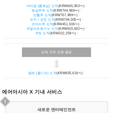
마타람 (롬복섬) 도착
(
KRW645,953
〜)
벵갈루루 도착
(
KRW744,969
〜)
빈툴루 도착
(
KRW707,989
〜)
코치 / 코친 도착
(
KRW744,005
〜)
코타바루 도착
(
KRW451,636
〜)
쿠알라트렝가누 도착
(
KRW620,602
〜)
쿠칭 도착
(
KRW322,258
〜)
김해 국제 공항 출발
말레 (몰디브) 도착
(
KRW835,616
〜)
에어아시아 X 기내 서비스
새로운 엔터테인먼트