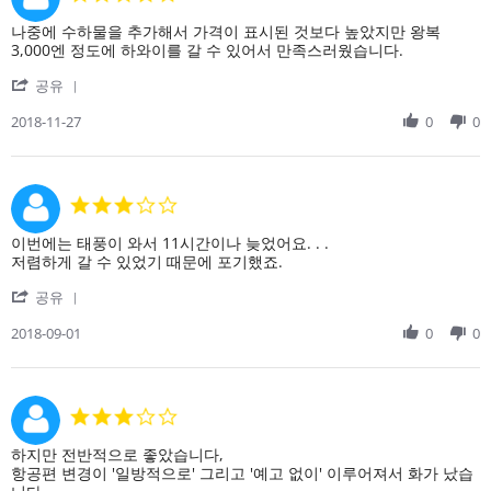
2018
에
star
도
rating
Review
review
나중에 수하물을 추가해서 가격이 표시된 것보다 높았지만 왕복
착
by
stating
3,000엔 정도에 하와이를 갈 수 있어서 만족스러웠습니다.
시
on
저
간
'
27
렴
공유
도
Share
Nov
한
Review
2018-11-27
0
0
2018
요
by
금
on
을
27
고
Nov
려
3.0
2018
하
star
면
rating
Review
review
이번에는 태풍이 와서 11시간이나 늦었어요. . .
좋
by
stating
저렴하게 갈 수 있었기 때문에 포기했죠.
은
on
이
점
'
1
번
공유
입
Share
Sep
에
니
Review
2018-09-01
0
0
2018
는
다.
by
태
on
풍
1
이
Sep
와
3.0
2018
서
star
11
rating
Review
review
하지만 전반적으로 좋았습니다,
시
by
stating
항공편 변경이 '일방적으로' 그리고 '예고 없이' 이루어져서 화가 났습
간
on
하