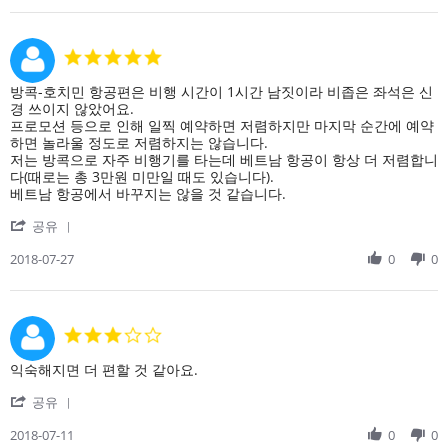
on
아
1
시
Aug
아
5.0
2018
에
star
서
rating
Review
review
방콕-호치민 항공편은 비행 시간이 1시간 남짓이라 비좁은 좌석은 신
왕
by
stating
경 쓰이지 않았어요.
복
on
조
프로모션 등으로 인해 일찍 예약하면 저렴하지만 마지막 순간에 예약
27
기
하면 놀라울 정도로 저렴하지는 않습니다.
Jul
예
저는 방콕으로 자주 비행기를 타는데 베트남 항공이 항상 더 저렴합니
2018
약
다(때로는 총 3만원 미만일 때도 있습니다).
이
베트남 항공에서 바꾸지는 않을 것 같습니다.
필
'
요
공유
Share
합
Review
2018-07-27
0
0
니
by
다.
on
단
27
거
Jul
리
3.0
2018
라
star
이
rating
Review
review
익숙해지면 더 편할 것 같아요.
딩
by
stating
이
'
on
익
공유
가
Share
11
숙
능
Review
2018-07-11
0
0
Jul
해
한