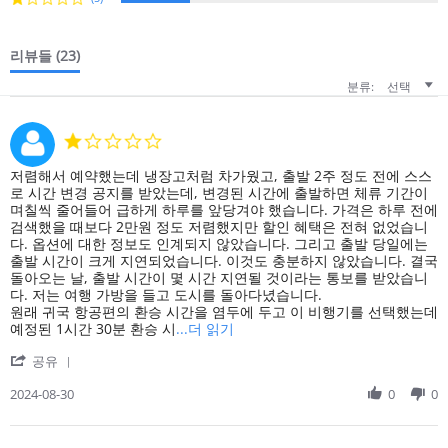
리뷰들
(23)
분류:
선택
1.0
star
rating
Review
review
저렴해서 예약했는데 냉장고처럼 차가웠고, 출발 2주 정도 전에 스스
by
stating
로 시간 변경 공지를 받았는데, 변경된 시간에 출발하면 체류 기간이
on
저
며칠씩 줄어들어 급하게 하루를 앞당겨야 했습니다. 가격은 하루 전에
30
렴
검색했을 때보다 2만원 정도 저렴했지만 할인 혜택은 전혀 없었습니
Aug
해
다. 옵션에 대한 정보도 인계되지 않았습니다. 그리고 출발 당일에는
2024
서
출발 시간이 크게 지연되었습니다. 이것도 충분하지 않았습니다. 결국
예
돌아오는 날, 출발 시간이 몇 시간 지연될 것이라는 통보를 받았습니
약
다. 저는 여행 가방을 들고 도시를 돌아다녔습니다.
했
원래 귀국 항공편의 환승 시간을 염두에 두고 이 비행기를 선택했는데
는
Read
예정된 1시간 30분 환승 시
...더 읽기
데
more
'
냉
공유
about
Share
장
review
Review
2024-08-30
0
0
고
stating
by
처
저
on
럼
렴
30
차
해