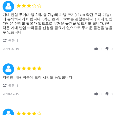
Aug
가
서
3.0
2024
웠
예
star
고,
약
rating
Review
review
기내 반입 무게(가방 2개, 총 7kg)와 가방 크기(+1cm 약간 초과 가능)
출
했
by
stating
에 유의하시기 바랍니다. (약간 초과 + 1cm는 괜찮습니다. ) 기내 반입
발
는
on
LCC
가방은 신청할 필요가 없으므로 무거운 물건을 넣으셔도 됩니다. (백
데
15
팩은 기내 반입 수하물을 신청할 필요가 없으므로 무거운 물건을 넣을
냉
Feb
수 있습니다.
장
2019
고
'
공유
처
Share
럼
Review
2019-02-15
0
0
차
by
가
on
웠
15
고,
Feb
5.0
출
2019
star
발
rating
Review
review
저렴한 비용 덕분에 도착 시간도 동일합니다.
by
stating
'
on
저
공유
Share
15
렴
Review
2018-12-15
0
0
Dec
한
by
2018
비
on
용
15
덕
Dec
분
4.0