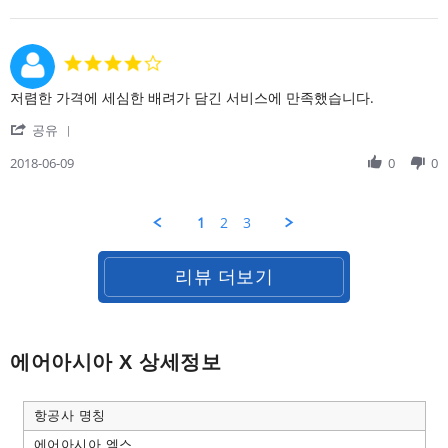
by
2018
지
가
on
면
요?
11
더
Jul
편
4.0
2018
할
star
것
rating
Review
review
저렴한 가격에 세심한 배려가 담긴 서비스에 만족했습니다.
같
by
stating
아
'
on
다
공유
요.
Share
9
시
Review
2018-06-09
0
0
Jun
사
by
2018
용
on
하
9
겠
1
2
3
Jun
습
2018
니
다.
리뷰 더보기
에어아시아 X 상세정보
항공사 명칭
에어아시아 엑스