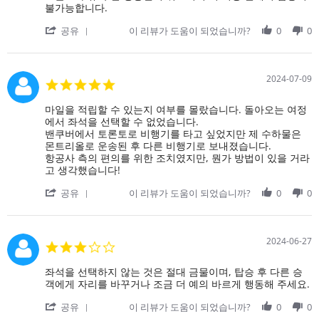
2024
것
이
석
by
stating
불가능합니다.
니
은
있
을
on
토
다.
이
다
'
옮
11
론
공유
이 리뷰가 도움이 되었습니까?
0
0
좋
해
면
Share
겨
Jul
토
았
하
음
Review
달
2024
와
어
지
식
by
라
뉴
요.
만
이
on
는
욕
2024-07-09
5.0
기
더
11
요
간
star
내
좋
Jul
청
항
rating
Review
review
마일을 적립할 수 있는지 여부를 몰랐습니다. 돌아오는 여정
았
2024
을
공
by
stating
에서 좌석을 선택할 수 없었습니다.
으
여
편
on
마
밴쿠버에서 토론토로 비행기를 타고 싶었지만 제 수하물은
면
러
이
9
일
몬트리올로 운송된 후 다른 비행기로 보내졌습니다.
좋
번
취
Jul
을
항공사 측의 편의를 위한 조치였지만, 뭔가 방법이 있을 거라
겠
받
소
2024
적
고 생각했습니다!
어
았
되
립
요.
는
어
'
할
공유
이 리뷰가 도움이 되었습니까?
0
0
따
데
Share
수
뜻
정
Review
있
한
말
by
는
음
짜
on
지
2024-06-27
3.0
식
증
9
여
star
이
났
Jul
부
rating
좋
Review
review
좌석을 선택하지 않는 것은 절대 금물이며, 탑승 후 다른 승
어
2024
를
았
by
stating
객에게 자리를 바꾸거나 조금 더 예의 바르게 행동해 주세요.
요!
습
on
좌
'
니
27
석
공유
이 리뷰가 도움이 되었습니까?
0
0
Share
다.