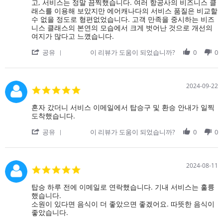
20
내
고, 서비스는 정말 끔찍했습니다. 여러 항공사의 비즈니스 클
의
Oct
와
래스를 이용해 보았지만 에어캐나다의 서비스 품질은 비교할
로
2024
저
수 없을 정도로 형편없었습니다. 고객 만족을 중시하는 비즈
는
니스 클래스의 본연의 모습에서 크게 벗어난 것으로 개선의
처
여지가 많다고 느꼈습니다.
음
'
으
공유
이 리뷰가 도움이 되었습니까?
0
0
Share
로
Review
에
by
어
on
캐
2024-09-22
5.0
20
나
star
Oct
다
rating
Review
review
혼자 갔더니 서비스 이메일에서 탑승구 및 환승 안내가 일찍
2024
비
by
stating
도착했습니다.
즈
on
혼
니
'
22
자
공유
이 리뷰가 도움이 되었습니까?
0
0
스
Share
Sep
갔
클
Review
2024
더
래
by
니
스
on
서
2024-08-11
5.0
를
22
비
star
이
Sep
스
rating
Review
review
탑승 하루 전에 이메일로 연락했습니다. 기내 서비스는 훌륭
용
2024
이
by
stating
했습니다.
했
메
on
탑
소원이 있다면 음식이 더 좋았으면 좋겠어요. 따뜻한 음식이
는
일
11
승
좋았습니다.
데
에
Aug
하
기