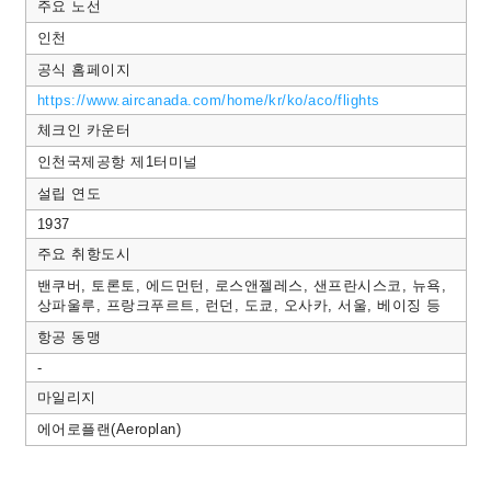
:
주요 노선
빵
빵:️
인천
결
공식 홈페이지
정
적
https://www.aircanada.com/home/kr/ko/aco/flights
결
체크인 카운터
정
없
인천국제공항 제1터미널
음
설립 연도
1937
주요 취항도시
밴쿠버, 토론토, 에드먼턴, 로스앤젤레스, 샌프란시스코, 뉴욕,
상파울루, 프랑크푸르트, 런던, 도쿄, 오사카, 서울, 베이징 등
항공 동맹
-
마일리지
에어로플랜(Aeroplan)