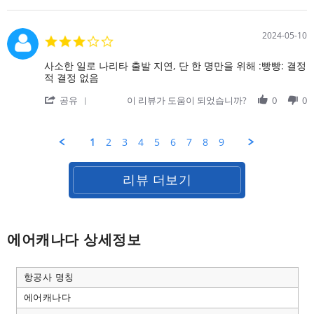
Jun
을
Review
2024
선
by
택
on
하
2024-05-10
3.0
27
지
star
Jun
않
rating
Review
review
사소한 일로 나리타 출발 지연, 단 한 명만을 위해 :빵빵:️ 결정
2024
는
by
stating
적 결정 없음
것
on
사
은
'
10
소
공유
이 리뷰가 도움이 되었습니까?
0
0
절
Share
May
한
대
Review
2024
일
by
로
1
2
3
4
5
6
7
8
9
on
나
10
리
May
타
리뷰 더보기
2024
출
발
지
연,
단
에어캐나다 상세정보
한
명
만
항공사 명칭
을
위
에어캐나다
해