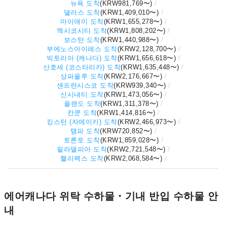
뉴욕 도착
(
KRW981,769
〜)
댈러스 도착
(
KRW1,409,010
〜)
마이애미 도착
(
KRW1,655,278
〜)
멕시코시티 도착
(
KRW1,808,202
〜)
보스턴 도착
(
KRW1,440,988
〜)
부에노스아이레스 도착
(
KRW2,128,700
〜)
빅토리아 (캐나다) 도착
(
KRW1,656,618
〜)
산호세 (코스타리카) 도착
(
KRW1,635,448
〜)
상파울루 도착
(
KRW2,176,667
〜)
샌프란시스코 도착
(
KRW939,340
〜)
신시내티 도착
(
KRW1,473,056
〜)
올랜도 도착
(
KRW1,311,378
〜)
칸쿤 도착
(
KRW1,414,816
〜)
킹스턴 (자메이카) 도착
(
KRW2,466,973
〜)
탬파 도착
(
KRW720,852
〜)
토론토 도착
(
KRW1,859,028
〜)
필라델피아 도착
(
KRW2,721,548
〜)
핼리팩스 도착
(
KRW2,068,584
〜)
에어캐나다 위탁 수하물・기내 반입 수하물 안
내