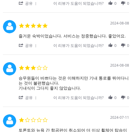
서
'
2024
루
공유
이 리뷰가 도움이 되었습니까?
0
0
대
탑
Share
전
와
승
Review
에
는
구
by
이
달
on
메
2024-08-08
리
5.0
11
일
매
star
Aug
로
우
rating
Review
review
즐거운 숙박이었습니다. 서비스는 정중했습니다. 좋았어요.
2024
연
실
by
stating
락
망
'
on
즐
공유
이 리뷰가 도움이 되었습니까?
0
0
하
스
Share
8
거
세
러
Review
Aug
운
요.
운
by
2024
숙
기
경
on
박
2024-08-08
3.0
내
험
8
이
star
서
이
Aug
었
rating
Review
review
승무원들이 바쁘다는 것은 이해하지만 기내 통로를 뛰어다니
비
었
2024
습
by
stating
는 것이 불편했습니다.
스
습
니
on
승
기내식이 그다지 좋지 않았습니다.
는
니
다.
8
무
훌
다.
서
'
Aug
원
공유
이 리뷰가 도움이 되었습니까?
0
0
륭
탑
비
Share
2024
들
했
승
스
Review
이
습
하
는
by
바
니
기
정
on
쁘
2024-07-11
다.
1.0
전
중
8
다
소
star
에
했
Aug
는
원
rating
좌
Review
review
토론토와 뉴욕 간 항공편이 취소되어 더 이상 휠체어 탑승이
습