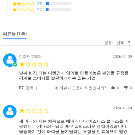
(16)
(15)
리뷰들
(138)
분류:
선택
인증된 구매자
2026-05-09
1.0
star
Review
review
날짜 변경 되는 티켓인데 임의로 만들어놓은 본인들 규정을
rating
by
stating
핑계로 소비자를 불편하게하는 일본 기업
on
날
'
9
짜
공유
이 리뷰가 도움이 되었습니까?
0
0
Share
May
변
Review
2026
경
by
되
on
는
2024-10-20
1.0
9
티
star
May
켓
rating
Review
review
제 아내와 저는 처음으로 에어캐나다 비즈니스 클래스를 이
2026
인
by
stating
용했는데 기대와는 달리 매우 실망스러운 경험이었습니다.
데
on
아
탑승하기 전에 좌석을 옮겨달라는 요청을 반복적으로 받았
임