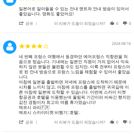
6
약
star
Oct
하
rating
Review
review
일본어로 알아들을 수 있는 안내 멘트와 안내 방송이 있어서
2024
고
by
stating
좋았습니다. 영화도 좋았어요!
니
on
일
스
'
26
본
공유
이 리뷰가 도움이 되었습니까?
0
0
에
Share
Sep
어
서
Review
2024
로
파
by
알
리
on
아
2024-08-16
4.0
로
26
들
star
여
Sep
을
rating
Review
review
네 번째 프랑스 여행에서 동경하던 에어프랑스 직항편을 처
행
2024
수
by
stating
음으로 탔습니다. 기내에는 일본인 직원이 거의 없어서 익숙
했
있
on
메
하지 않은 분들은 불편할 수도 있지만, 이륙 전부터 프랑스어
는
는
16
르
로 된 안내 방송으로 프랑스 느낌을 체험할 수 있어서 좋았습
데
안
Aug
시
니다.
체
내
2024
파
아침에 일본을 출발하면 저녁에 프랑스에 도착하기 때문에
크
멘
리
시차를 느끼지 않고, 아침에 프랑스를 출발하면 귀국길에 이
인
트
른 아침에 일본에 도착할 수 있습니다. 이번에 스카이 티켓
카
와
항공권과 호텔을 이용했는데 올림픽 기간이라 비싸긴 했지만
운
안
값진 경험이자 최고의 여름 휴가였습니다!
터
내
메르시 파리🇫🇷
에
방
메르시 스카이티켓:비행기::호텔:.
서
송
기
이
'
공유
이 리뷰가 도움이 되었습니까?
0
0
내
있
Share
위
어
Review
탁