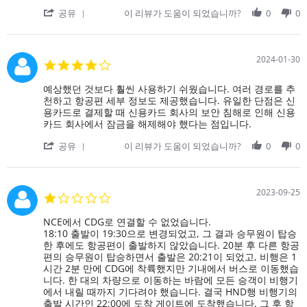
10
리
습
로
'
May
에
공유
이 리뷰가 도움이 되었습니까?
0
0
니
가
Share
2024
서
다.
는
Review
탑
비
by
승
행
on
수
2024-01-30
4.0
기
10
속
star
에
May
이
rating
Review
review
예상했던 것보다 훨씬 사용하기 쉬웠습니다. 여러 경로를 추
서
2024
어
by
stating
천하고 항공편 세부 정보도 제공했습니다. 유일한 단점은 신
정
려
on
예
용카드로 결제할 때 신용카드 회사의 보안 침해로 인해 신용
중
웠
30
상
카드 회사에서 잠금을 해제해야 했다는 점입니다.
한
어
Jan
했
요.
'
2024
던
공유
이 리뷰가 도움이 되었습니까?
0
0
기
Share
것
계
Review
보
가
by
다
on
훨
2023-09-25
1.0
30
씬
star
Jan
사
rating
Review
review
NCE에서 CDG로 연결할 수 없었습니다.
2024
용
by
stating
18:10 출발이 19:30으로 변경되었고, 그 결과 승무원이 탑승
하
on
NCE
한 후에도 항공편이 출발하지 않았습니다. 20분 후 다른 항공
기
25
에
편의 승무원이 탑승하면서 출발은 20:21이 되었고, 비행은 1
쉬
Sep
서
시간 2분 만에 CDG에 착륙했지만 기내에서 버스로 이동했습
웠
2023
CDG
니다. 한 대의 차량으로 이동하는 바람에 모든 승객이 비행기
습
로
에서 내릴 때까지 기다려야 했습니다. 결국 HND행 비행기의
니
연
출발 시간인 22:00에 도착 게이트에 도착했습니다. 그 후 항