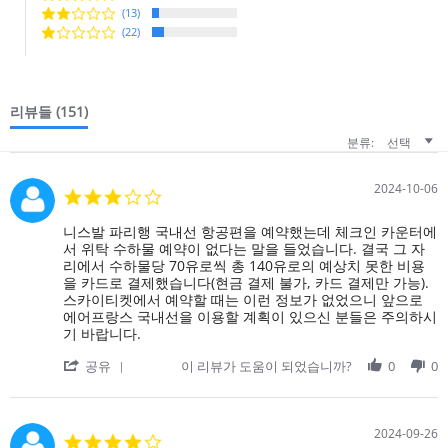
(13)
(22)
리뷰들
(151)
분류:
선택
2024-10-06
3.0
star
rating
Review
review
니스발 파리행 국내선 항공편을 예약했는데 체크인 카운터에
by
stating
서 위탁 수하물 예약이 없다는 말을 들었습니다. 결국 그 자
on
프
리에서 수하물당 70유로씩 총 140유로의 예상치 못한 비용
6
랑
을 카드로 결제했습니다(현금 결제 불가, 카드 결제만 가능).
Oct
스
스카이티켓에서 예약할 때는 이런 정보가 없었으니 앞으로
2024
국
에어프랑스 국내선을 이용할 계획이 있으신 분들은 주의하시
내
기 바랍니다.
선
'
항
공유
이 리뷰가 도움이 되었습니까?
0
0
Share
공
Review
편
by
을
on
예
2024-09-26
4.0