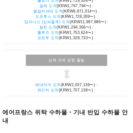
볼로냐 도착
(
KRW1,719,526
〜)
알제 도착
(
KRW1,767,794
〜)
엘칼라파테 도착
(
KRW6,871,014
〜)
오르후스 도착
(
KRW1,728,289
〜)
캄피나스 (상파울루) 도착
(
KRW11,997,886
〜)
탈린 도착
(
KRW1,294,366
〜)
툴루즈 도착
(
KRW1,753,624
〜)
포르투 도착
(
KRW1,328,733
〜)
김해 국제 공항 출발
베네치아 도착
(
KRW2,037,139
〜)
취리히 도착
(
KRW1,707,138
〜)
에어프랑스 위탁 수하물・기내 반입 수하물 안
내