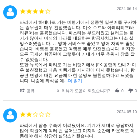
서
by
수
좋
on
2024-06-14
하
4.0
았
16
물
star
습
Aug
예
rating
Review
review
파리에서 하네다로 가는 비행기에서 정중한 일본어를 구사하
니
2024
약
by
stating
는 승무원이 매우 친절했습니다. 미소 수프와 아페리티프(배
다.
이
on
파
리큐어)는 훌륭했습니다. 파스타는 부드러웠고 샐러드는 물
영
없
14
리
기가 많아서 미식의 나라를 대표하는 항공사치고는 다소 실
화
다
Jun
에
망스러웠습니다. . . 영화 서비스도 좋았고 영어 자막도 좋았
도
는
2024
서
습니다. 비행은 훌륭했고 여행은 매우 안전했습니다. 하지만
좋
말
하
모든 국제선 항공편이 그렇듯이 기내가 너무 추워서 잠을 잘
았
을
네
수 없었습니다.
어
들
다
또한 뉴욕에서 파리로 가는 비행기에서 JFK 공항의 안내가 매
요!
었
로
우 불친절했고 다음 비행기를 제시간에 타지 못했습니다. 항
고,
가
공편 변경에 대한 요금에 대한 설명도 불친절하다고 느꼈습
그
는
Read
니다. 나중에 좌석을 예
...더 읽기
래
비
more
서
'
행
공유
이 리뷰가 도움이 되었습니까?
about
0
0
둘
Share
기
review
다
Review
에
stating
큰
by
서
파
짐
on
정
리
2024-05-10
2.0
을
14
중
에
star
들
Jun
한
서
rating
Review
review
파리에서 탑승 수속이 어려웠어요. 기계가 제대로 응답하지
고
2024
하
by
stating
않아 직원에게 여러 번 물어보고 마지막 순간에 카운터로 이
있
네
on
파
동해야 해서 상당히 실망스러웠습니다.
었
다