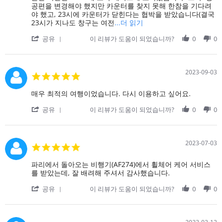
다.
결
공편을 변경해야 했지만 카운터를 찾지 못해 한참을 기다려
할
야 했고, 23시에 카운터가 닫힌다는 협박을 받았습니다(결국
수
Read
23시가 지나도 창구는 여전
...더 읽기
없
more
'
었
공유
이 리뷰가 도움이 되었습니까?
about
0
0
Share
습
review
Review
니
stating
by
다.
NCE
on
에
2023-09-03
5.0
25
서
star
Sep
CDG
rating
Review
review
매우 최적의 여행이었습니다. 다시 이용하고 싶어요.
2023
로
by
stating
연
'
on
매
공유
이 리뷰가 도움이 되었습니까?
0
0
결
Share
3
우
할
Review
Sep
최
수
by
2023
적
없
on
의
2023-07-03
5.0
었
3
여
star
습
Sep
행
rating
Review
review
파리에서 돌아오는 비행기(AF274)에서 휠체어 케어 서비스
니
2023
이
by
stating
를 받았는데, 잘 배려해 주셔서 감사했습니다.
다.
었
on
파
습
'
3
리
공유
이 리뷰가 도움이 되었습니까?
0
0
니
Share
Jul
에
다.
Review
2023
서
다
by
돌
시
on