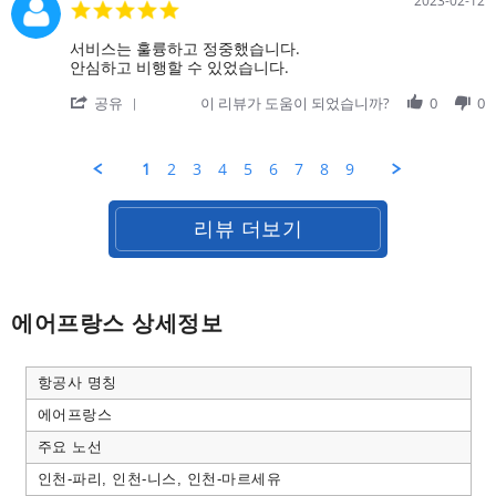
아
2023-02-12
5.0
이
3
오
star
용
Jul
는
rating
Review
review
서비스는 훌륭하고 정중했습니다.
하
2023
비
by
stating
안심하고 비행할 수 있었습니다.
고
행
on
서
기
'
12
비
공유
이 리뷰가 도움이 되었습니까?
0
0
(AF274)
Share
Feb
스
에
Review
2023
는
서
by
훌
1
2
3
4
5
6
7
8
9
휠
on
륭
체
12
하
어
Feb
고
케
리뷰 더보기
2023
정
어
중
했
습
니
에어프랑스 상세정보
다.
안
심
항공사 명칭
하
고
에어프랑스
비
행
주요 노선
할
인천-파리, 인천-니스, 인천-마르세유