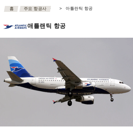
>
>
아틀란틱 항공
홈
주요 항공사
애틀랜틱 항공