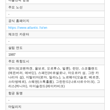
아틀란틱 항공
주요 노선
-
공식 홈페이지
https://www.atlantic.fo/en
체크인 카운터
-
설립 연도
1987
주요 취항도시
덴마크(코펜하겐, 올보르, 오르후스, 빌룬), 런던, 스코틀랜드
(에든버러, 애버딘), 스페인(바르셀로나, 마요르카 섬, 그란 카
나리아 섬), 이탈리아(로마, 밀라노), 노르웨이(오슬로, 베르겐,
스타방에르), 스웨덴(스톡홀름), 그린란드(나르사르수아크), 그
리스(하니아), 아이슬란드(레이캬비크)
항공 동맹
-
마일리지