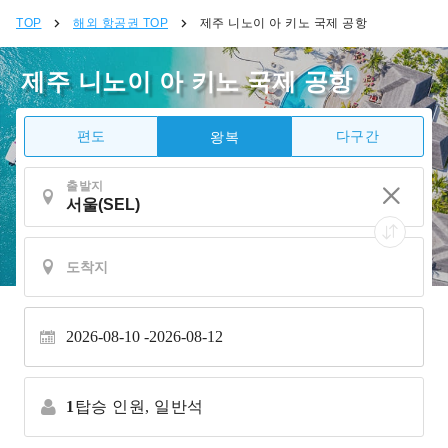
TOP
해외 항공권 TOP
제주 니노이 아 키노 국제 공항
제주 니노이 아 키노 국제 공항
편도
다구간
왕복
출발지
2026-08-10
2026-08-12
1
탑승 인원,
일반석