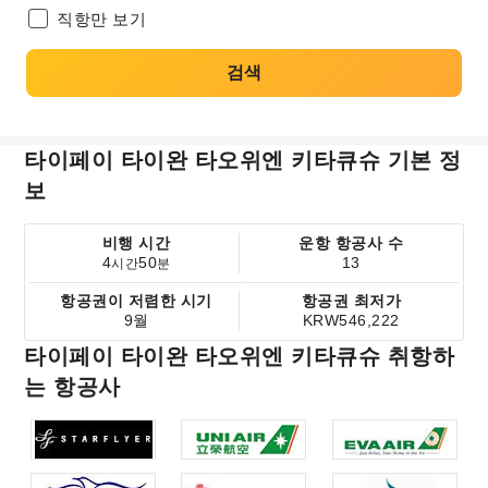
직항만 보기
검색
타이페이 타이완 타오위엔 키타큐슈 기본 정
보
비행 시간
운항 항공사 수
4
50
13
시간
분
항공권이 저렴한 시기
항공권 최저가
9월
KRW546,222
타이페이 타이완 타오위엔 키타큐슈 취항하
는 항공사