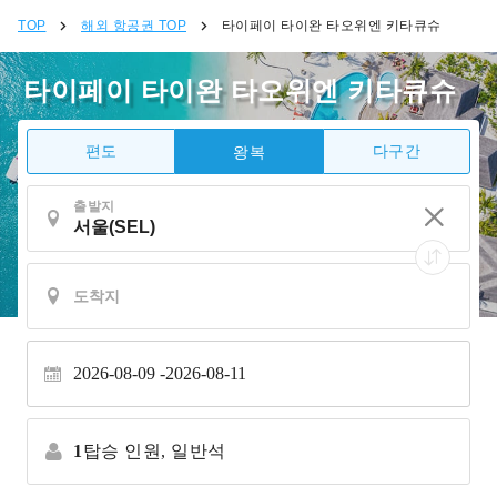
TOP
해외 항공권 TOP
타이페이 타이완 타오위엔 키타큐슈
타이페이 타이완 타오위엔 키타큐슈
편도
다구간
왕복
출발지
2026-08-09
2026-08-11
1
탑승 인원,
일반석