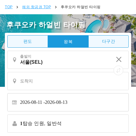
TOP
해외 항공권 TOP
후쿠오카 하얼빈 타이핑
후쿠오카 하얼빈 타이핑
편도
다구간
왕복
출발지
2026-08-11
2026-08-13
1
탑승 인원,
일반석