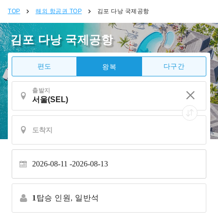
TOP
해외 항공권 TOP
김포 다낭 국제공항
김포 다낭 국제공항
편도
다구간
왕복
출발지
2026-08-11
2026-08-13
1
탑승 인원,
일반석