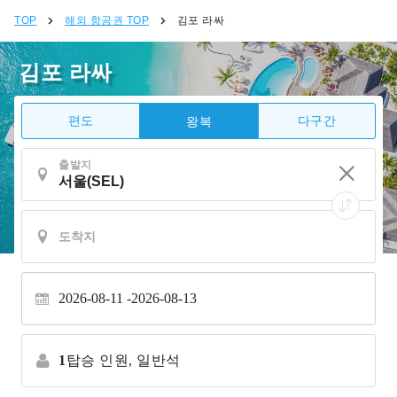
TOP
해외 항공권 TOP
김포 라싸
김포 라싸
편도
다구간
왕복
출발지
2026-08-11
2026-08-13
1
탑승 인원,
일반석