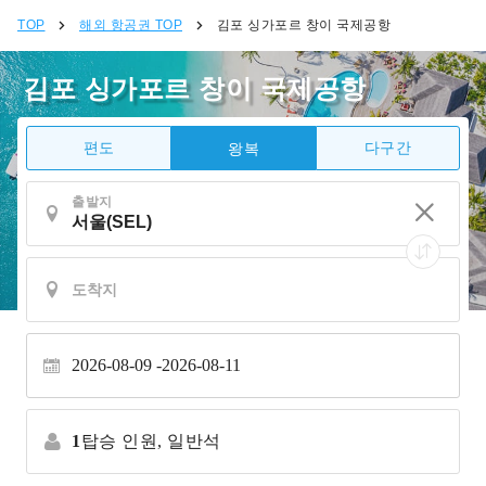
TOP
해외 항공권 TOP
김포 싱가포르 창이 국제공항
김포 싱가포르 창이 국제공항
편도
다구간
왕복
출발지
2026-08-09
2026-08-11
1
탑승 인원,
일반석