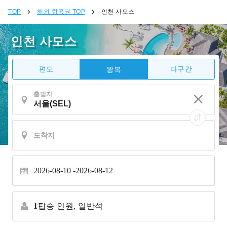
TOP
해외 항공권 TOP
인천 사모스
인천 사모스
편도
다구간
왕복
출발지
2026-08-10
2026-08-12
1
탑승 인원,
일반석