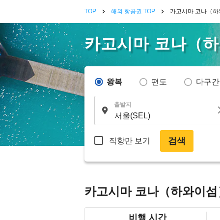
TOP
해외 항공권 TOP
카고시마 코나（하
카고시마 코나（
왕복
편도
다구간
출발지
검색
직항만 보기
카고시마 코나（하와이섬
비행 시간