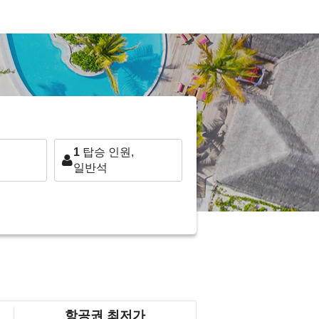
1
탑승 인원,
일반석
항공권 최저가