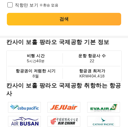
직항만 보기
※환승 없음
검색
칸사이 보홀 팡라오 국제공항 기본 정보
비행 시간
운항 항공사 수
5
40
22
시간
분
항공권이 저렴한 시기
항공권 최저가
8월
KRW404,418
칸사이 보홀 팡라오 국제공항 취항하는 항공
사