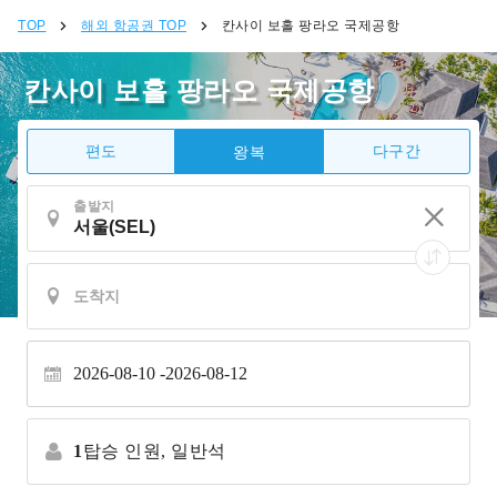
TOP
해외 항공권 TOP
칸사이 보홀 팡라오 국제공항
칸사이 보홀 팡라오 국제공항
편도
다구간
왕복
출발지
2026-08-10
2026-08-12
1
탑승 인원,
일반석