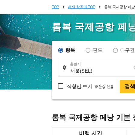
TOP
해외 항공권 TOP
롬복 국제공항 페낭
롬복 국제공항 페
왕복
편도
다구간
출발지
검
직항만 보기
※환승 없음
롬복 국제공항 페낭 기본
비행 시간