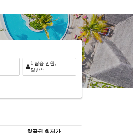
1
탑승 인원,
일반석
항공권 최저가