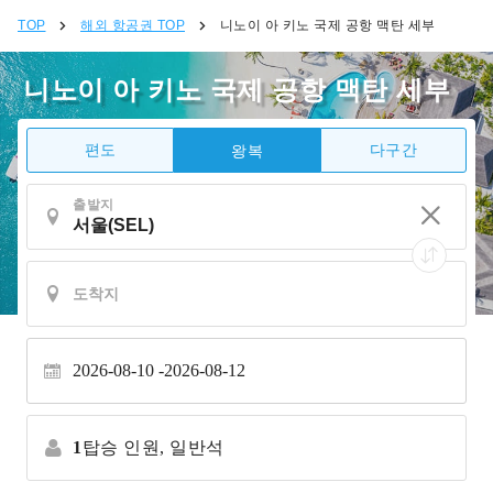
TOP
해외 항공권 TOP
니노이 아 키노 국제 공항 맥탄 세부
니노이 아 키노 국제 공항 맥탄 세부
편도
다구간
왕복
출발지
2026-08-10
2026-08-12
1
탑승 인원,
일반석