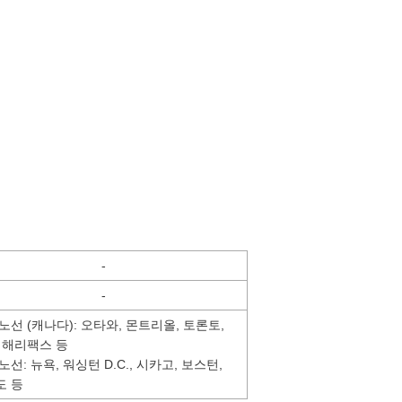
-
-
노선 (캐나다): 오타와, 몬트리올, 토론토,
 해리팩스 등
노선: 뉴욕, 워싱턴 D.C., 시카고, 보스턴,
도 등