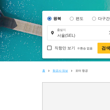
왕복
편도
다구간
출발지
검
직항만 보기
※환승 없음
홈
항공사 정보
포터 항공