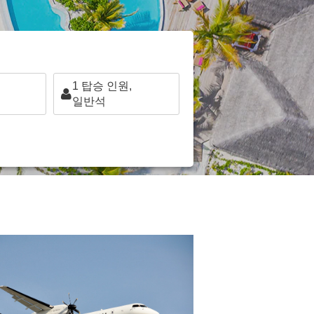
1
탑승 인원,
일반석