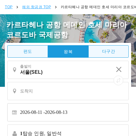
TOP
해외 항공권 TOP
카르타헤나 공항 메데인 호세 마리아 코르도
카르타헤나 공항 메데인 호세 마리아
코르도바 국제공항
편도
다구간
왕복
출발지
2026-08-11
2026-08-13
1
탑승 인원,
일반석