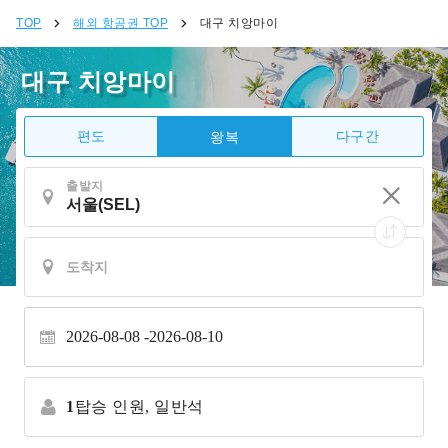
TOP
해외 항공권 TOP
대구 치앙마이
대구 치앙마이
편도
다구간
왕복
출발지
2026-08-08
2026-08-10
1
탑승 인원,
일반석