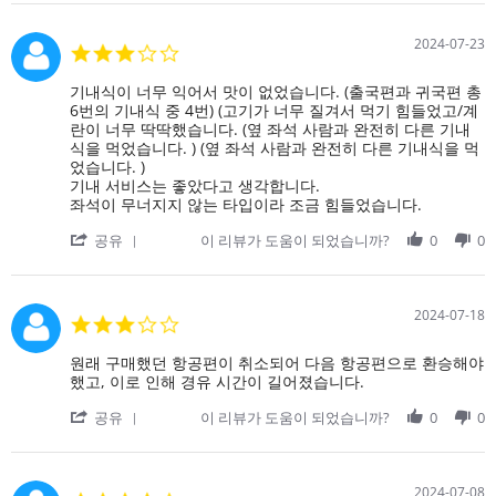
Review
Oct
적
비
by
2024
으
행
on
로
2024-07-23
3.0
기
2
매
star
가
Oct
우
rating
Review
review
기내식이 너무 익어서 맛이 없었습니다. (출국편과 귀국편 총
착
2024
좋
by
stating
6번의 기내식 중 4번) (고기가 너무 질겨서 먹기 힘들었고/계
륙
았
on
기
란이 너무 딱딱했습니다. (옆 좌석 사람과 완전히 다른 기내
하
습
23
내
식을 먹었습니다. ) (옆 좌석 사람과 완전히 다른 기내식을 먹
자
니
Jul
식
었습니다. )
박
다.
2024
이
기내 서비스는 좋았다고 생각합니다.
수
너
좌석이 무너지지 않는 타입이라 조금 힘들었습니다.
갈
무
채
'
익
공유
이 리뷰가 도움이 되었습니까?
0
0
가
Share
어
쏟
Review
서
아
by
맛
졌
on
이
2024-07-18
습
3.0
23
없
니
star
Jul
었
다.
rating
Review
review
원래 구매했던 항공편이 취소되어 다음 항공편으로 환승해야
2024
습
by
stating
했고, 이로 인해 경유 시간이 길어졌습니다.
니
on
원
다.
'
18
래
공유
이 리뷰가 도움이 되었습니까?
0
0
Share
Jul
구
Review
2024
매
by
했
on
던
2024-07-08