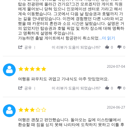
공
유
Jul
탄
탑승 전광판에 올라간 건가요?그건 모르겠지만 게이트 직원
항
시
2024
불
에게 물어보니 닫혀 있으니 인포메이션 센터로 가라고 해서
이
간
로
계속 이동했습니다. 그곳에서 다음 날 탑승권과 호텔까지 가
거
이
돌
는 길을 안내받았습니다. 이전에 경험했던 다른 나라와 비교
대
길
아
했을 때 카운터의 혼란과 소요 시간은 달랐습니다. 설명은 거
하
어
오
의 없었지만 탑승권과 호텔 픽업 및 하차 장소에 대해 명확하
고
졌
는
고 명확하게 설명해 주었습니다.
시
습
길
Read
가능하면 출발 게이트에서 항공편이 취소되었
...더 읽기
설
니
에
more
이
다.
'
예
공유
이 리뷰가 도움이 되었습니까?
0
about
0
잘
Share
정
review
갖
Review
된
stating
춰
by
비
이
져
on
행
2024-07-04
스
5.0
있
6
기
탄
star
다
Jul
가
불
rating
Review
review
여행용 파우치도 귀엽고 기내식도 아주 맛있었어요.
는
2024
로
by
stating
사
돌
'
on
여
공유
이 리뷰가 도움이 되었습니까?
0
0
실
아
Share
4
행
에
오
Review
Jul
용
놀
는
by
2024
파
랐
길
on
우
2024-06-27
어
3.0
에
4
치
요.
star
예
Jul
도
rating
Review
review
여행은 괜찮고 편안했습니다. 돌아오는 길에 이스탄불에서
정
2024
귀
by
stating
환승할 때 짐을 싣지 못해 나리타에 도착하지 못하고 이틀 후
된
엽