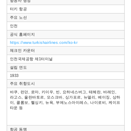
항공사 명칭
터키 항공
주요 노선
인천
공식 홈페이지
https://www.turkishairlines.com/ko-kr
체크인 카운터
인천국제공항 제1터미널
설립 연도
1933
주요 취항도시
바쿠, 런던, 로마, 키이우, 빈, 요하네스버그, 테헤란, 바레인,
라고스, 울란바토르, 모스크바, 싱가포르, 뉴델리, 베이징, 상하
이, 콜롬보, 헬싱키, 뉴욕, 부에노스아이레스, 나이로비, 케이프
타운 등
항공 동맹