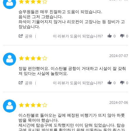
4.0
18
항
star
Jul
공
rating
Review
review
승무원들은 매우 친절하고 도움이 되었습니다.
2024
편
by
stating
음식은 그저 그랬습니다.
이
on
승
좌석이 기울어지지 않거나 리모컨이 고장나는 등 장비가 고
취
8
무
장났습니다.
소
Jul
원
되
'
2024
들
공유
이 리뷰가 도움이 되었습니까?
0
0
어
Share
은
다
Review
매
음
by
우
항
on
친
2024-07-07
4.0
공
8
절
star
편
Jul
하
rating
Review
review
정말 편안했어요. 이스탄불 공항이 거대하고 시설이 잘 갖춰
으
2024
고
by
stating
져 있다는 사실에 놀랐어요.
로
도
on
정
환
움
'
7
말
공유
이 리뷰가 도움이 되었습니까?
0
0
승
이
Share
Jul
편
해
되
Review
2024
안
야
었
by
했
했
습
on
어
2024-07-06
고,
4.0
니
7
요.
이
star
다.
Jul
이
로
rating
Review
review
이스탄불로 돌아오는 길에 예정된 비행기가 뜨지 않아 하룻
2024
스
인
by
stating
밤을 묵어야 했습니다.
탄
해
on
이
제시간에 탑승구에 도착했지만 이미 닫혀 있었습니다. 탑승
불
경
6
스
구에 표시된 게이트를 확인하기 위해 이동하는 동안 취소가