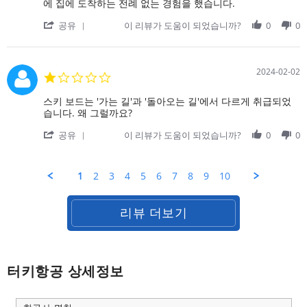
on
여
에 집에 도착하는 전례 없는 경험을 했습니다.
비
고
27
행
행
기
'
Jun
은
공유
이 리뷰가 도움이 되었습니까?
0
0
기
내
Share
2024
괜
가
식
Review
찮
도
by
고
아
on
편
2024-02-02
1.0
주
27
안
star
Jun
했
rating
Review
review
스키 보드는 '가는 길'과 '돌아오는 길'에서 다르게 취급되었
2024
습
by
stating
습니다. 왜 그럴까요?
니
on
스
다.
'
2
키
공유
이 리뷰가 도움이 되었습니까?
0
0
돌
Share
Feb
보
아
Review
2024
드
오
by
는
1
2
3
4
5
6
7
8
9
10
는
on
'가
길
2
는
에
Feb
길'과
리뷰 더보기
2024
'돌
아
오
는
터키항공 상세정보