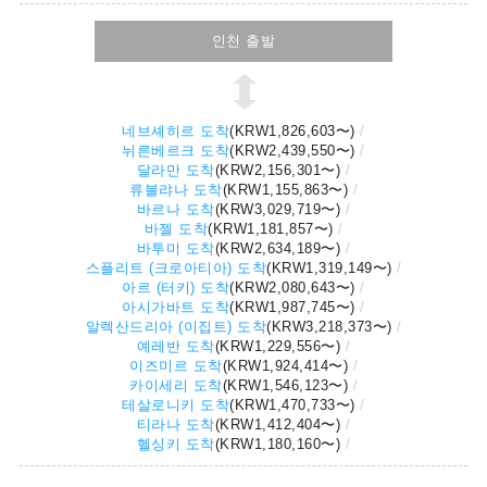
인천 출발
네브셰히르 도착
(
KRW1,826,603
〜)
뉘른베르크 도착
(
KRW2,439,550
〜)
달라만 도착
(
KRW2,156,301
〜)
류블랴나 도착
(
KRW1,155,863
〜)
바르나 도착
(
KRW3,029,719
〜)
바젤 도착
(
KRW1,181,857
〜)
바투미 도착
(
KRW2,634,189
〜)
스플리트 (크로아티아) 도착
(
KRW1,319,149
〜)
아르 (터키) 도착
(
KRW2,080,643
〜)
아시가바트 도착
(
KRW1,987,745
〜)
알렉산드리아 (이집트) 도착
(
KRW3,218,373
〜)
예레반 도착
(
KRW1,229,556
〜)
이즈미르 도착
(
KRW1,924,414
〜)
카이세리 도착
(
KRW1,546,123
〜)
테살로니키 도착
(
KRW1,470,733
〜)
티라나 도착
(
KRW1,412,404
〜)
헬싱키 도착
(
KRW1,180,160
〜)