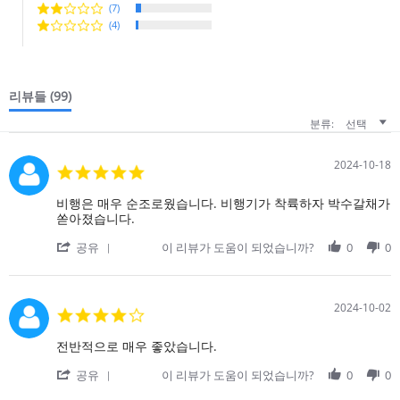
(7)
(4)
리뷰들
(99)
분류:
선택
2024-10-18
5.0
star
rating
Review
review
비행은 매우 순조로웠습니다. 비행기가 착륙하자 박수갈채가
by
stating
쏟아졌습니다.
on
비
'
18
행
공유
이 리뷰가 도움이 되었습니까?
0
0
Share
Oct
은
Review
2024
매
by
우
on
순
2024-10-02
4.0
18
조
star
Oct
로
rating
Review
review
전반적으로 매우 좋았습니다.
2024
웠
by
stating
습
'
on
전
공유
이 리뷰가 도움이 되었습니까?
0
0
니
Share
2
반
다.