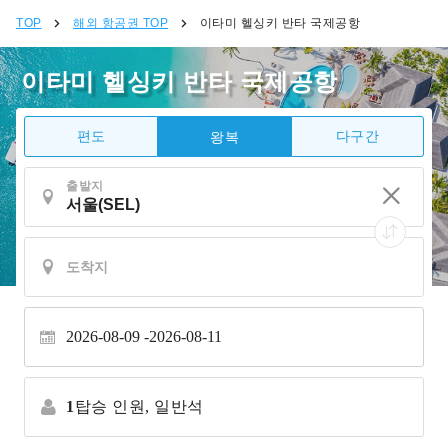
TOP
해외 항공권 TOP
이타미 헬싱키 반타 국제공항
이타미 헬싱키 반타 국제공항
편도
다구간
왕복
출발지
2026-08-09
2026-08-11
1
탑승 인원,
일반석