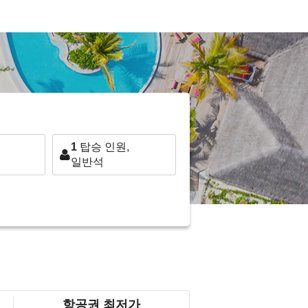
1
탑승 인원,
일반석
항공권 최저가