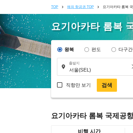
TOP
해외 항공권 TOP
요기아카타 롬복 
요기아카타 롬복 
왕복
편도
다구간
출발지
검색
직항만 보기
요기아카타 롬복 국제공항
비행 시간