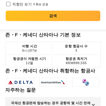
직항만 보기
※환승 없음
검색
존・F・케네디 산타아나 기본 정보
비행 시간
운항 항공사 수
6
07
3
시간
분
항공권이 저렴한 시기
항공권 최저가
12월
KRW989,555
존・F・케네디 산타아나 취항하는 항공사
자주하는 질문
국제선 항공편에 탑승하는 경우 공항에 몇 시간 전에