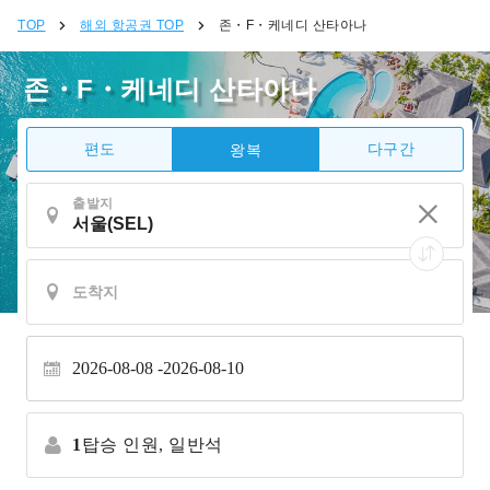
TOP
해외 항공권 TOP
존・F・케네디 산타아나
존・F・케네디 산타아나
편도
다구간
왕복
출발지
2026-08-08
2026-08-10
1
탑승 인원,
일반석