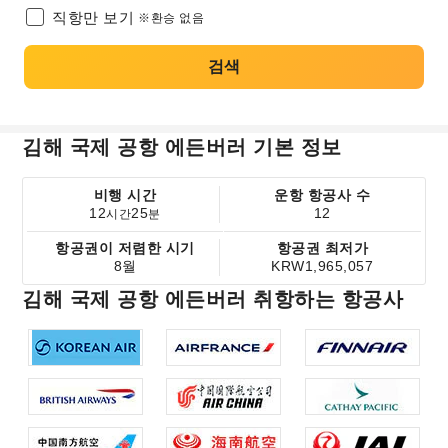
직항만 보기
※환승 없음
검색
김해 국제 공항 에든버러 기본 정보
비행 시간
운항 항공사 수
12
25
12
시간
분
항공권이 저렴한 시기
항공권 최저가
8월
KRW1,965,057
김해 국제 공항 에든버러 취항하는 항공사