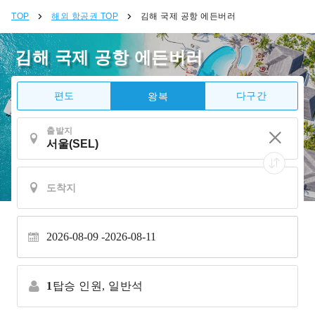
TOP
해외 항공권 TOP
김해 국제 공항 에든버러
김해 국제 공항 에든버러
편도
다구간
왕복
출발지
2026-08-09
2026-08-11
1
탑승 인원,
일반석