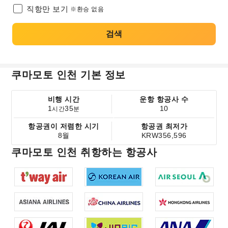
직항만 보기
※환승 없음
검색
쿠마모토 인천 기본 정보
비행 시간
운항 항공사 수
1
35
10
시간
분
항공권이 저렴한 시기
항공권 최저가
8월
KRW356,596
쿠마모토 인천 취항하는 항공사