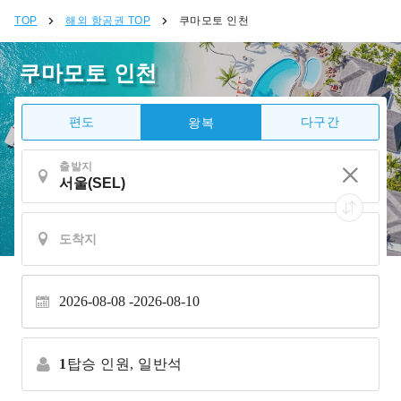
TOP
해외 항공권 TOP
쿠마모토 인천
쿠마모토 인천
편도
다구간
왕복
출발지
2026-08-08
2026-08-10
1
탑승 인원,
일반석