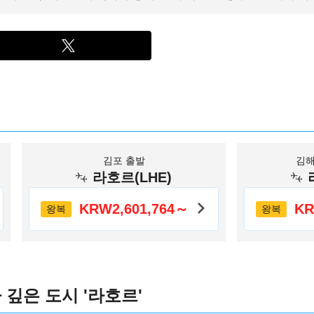
김포 출발
김해
라호르(LHE)
KRW2,601,764～
KR
왕복
왕복
깊은 도시 '라호르'