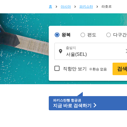
홈
아시아
파키스탄
라호르
왕복
편도
다구간
출발지
검
직항만 보기
※환승 없음
파키스탄행 항공권
지금 바로 검색하기