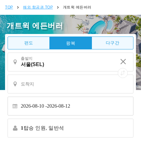
TOP
해외 항공권 TOP
개트윅 에든버러
개트윅 에든버러
편도
다구간
왕복
출발지
2026-08-10
2026-08-12
1
탑승 인원,
일반석