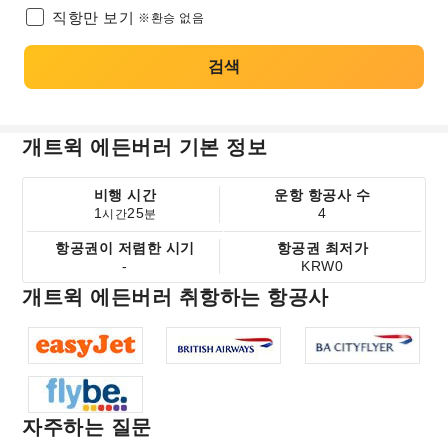
직항만 보기
※환승 없음
검색
개트윅 에든버러 기본 정보
비행 시간
운항 항공사 수
1
25
4
시간
분
항공권이 저렴한 시기
항공권 최저가
-
KRW0
개트윅 에든버러 취항하는 항공사
자주하는 질문