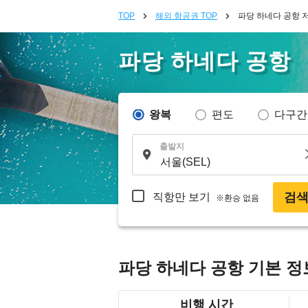
TOP
해외 항공권 TOP
파당 하네다 공항 
파당 하네다 공항
왕복
편도
다구간
출발지
검
직항만 보기
※환승 없음
파당 하네다 공항 기본 정
비행 시간