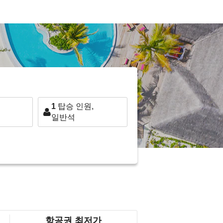
1
탑승 인원,
일반석
항공권 최저가