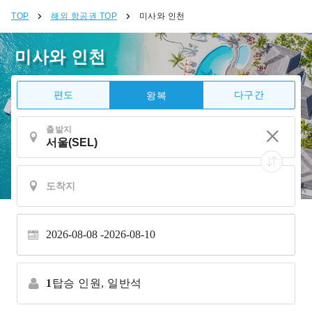
TOP
해외 항공권 TOP
미사와 인천
미사와 인천
편도
다구간
왕복
출발지
2026-08-08
2026-08-10
1
탑승 인원,
일반석