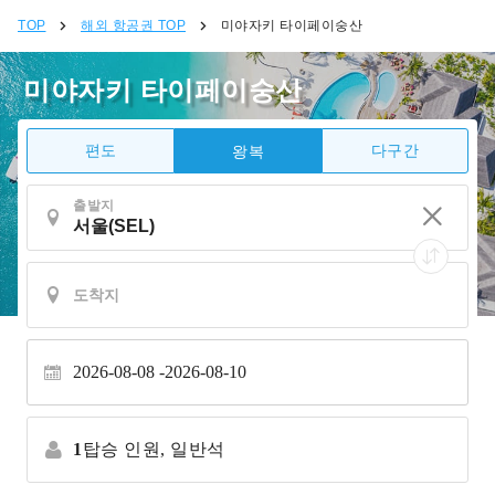
TOP
해외 항공권 TOP
미야자키 타이페이숭산
미야자키 타이페이숭산
편도
다구간
왕복
출발지
2026-08-08
2026-08-10
1
탑승 인원,
일반석