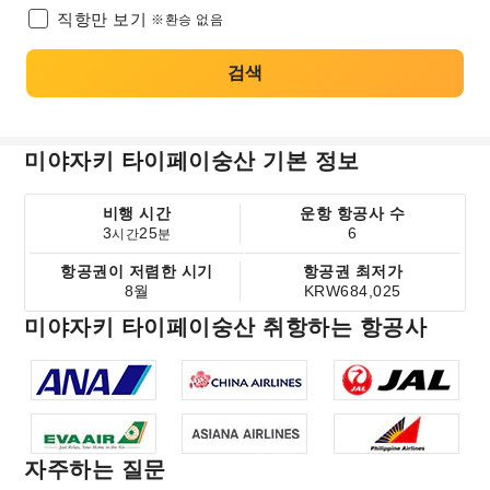
직항만 보기
※환승 없음
검색
미야자키 타이페이숭산 기본 정보
비행 시간
운항 항공사 수
3
25
6
시간
분
항공권이 저렴한 시기
항공권 최저가
8월
KRW684,025
미야자키 타이페이숭산 취항하는 항공사
자주하는 질문