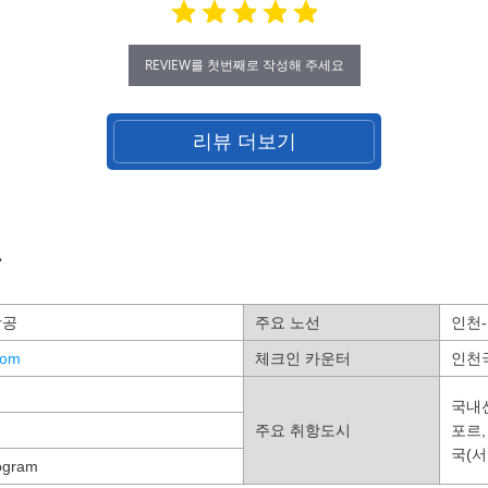
REVIEW를 첫번째로 작성해 주세요
리뷰 더보기
보
항공
주요 노선
인천-
.com
체크인 카운터
인천
국내선
주요 취항도시
포르,
국(서
ogram