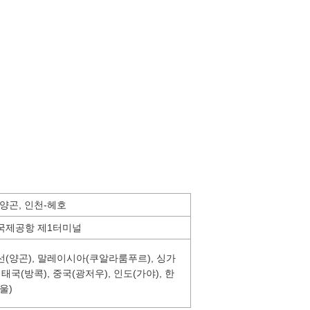
양곤, 인천-헤호
국제공항 제1터미널
(양곤), 말레이시아(쿠알라룸푸르), 싱가
 태국(방콕), 중국(광저우), 인도(가야), 한
울)