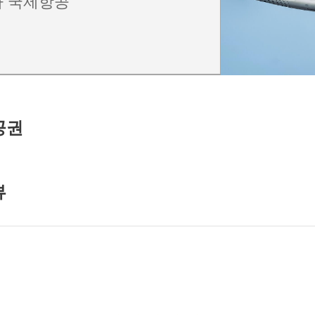
 국제항공
공권
뷰