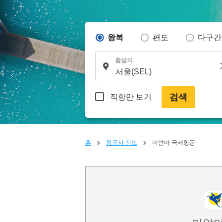
왕복
편도
다구간
출발지
검색
직항만 보기
홈
항공사 정보
미얀마 국제항공