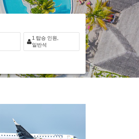
1
탑승 인원,
일반석