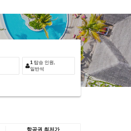
1
탑승 인원,
일반석
항공권 최저가