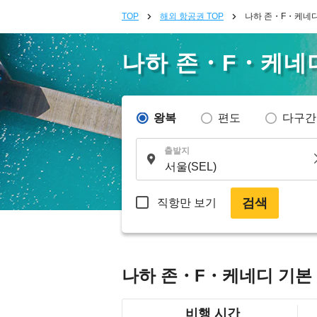
TOP
해외 항공권 TOP
나하 존・F・케네
나하 존・F・케네
왕복
편도
다구간
출발지
검색
직항만 보기
나하 존・F・케네디 기본
비행 시간