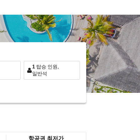
1
탑승 인원,
일반석
항공권 최저가