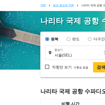
TOP
해외 항공권 TOP
나리타 국제 공항 
나리타 국제 공항
왕복
편도
다구간
출발지
검
직항만 보기
※환승 없음
나리타 국제 공항 수파디
비행 시간